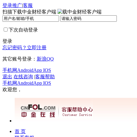
登录
推广
|
客服
扫描下载中金财经客户端
下次自动登录
登录
忘记密码？
立即注册
其它账号登录：
新浪
QQ
手机网
Android
App IOS
退出
在线咨询
|
客服帮助
手机网
Android
App IOS
欢迎您，
首 页