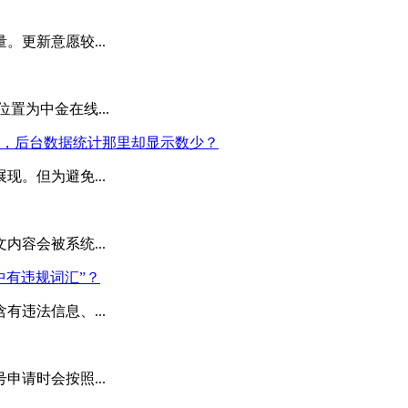
更新意愿较...
置为中金在线...
，后台数据统计那里却显示数少？
。但为避免...
容会被系统...
中有违规词汇”？
违法信息、...
请时会按照...